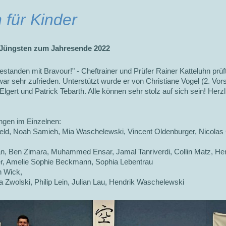
 für Kinder
 Jüngsten zum Jahresende 2022
 bestanden mit Bravour!" - Cheftrainer und Prüfer Rainer Katteluhn p
ar sehr zufrieden. Unterstützt wurde er von Christiane Vogel (2. Vor
lgert und Patrick Tebarth. Alle können sehr stolz auf sich sein! He
ungen im Einzelnen:
Feld, Noah Samieh, Mia Waschelewski, Vincent Oldenburger, Nicolas
, Ben Zimara, Muhammed Ensar, Jamal Tanriverdi, Collin Matz, Henr
ter, Amelie Sophie Beckmann, Sophia Lebentrau
n Wick,
a Zwolski, Philip Lein, Julian Lau, Hendrik Waschelewski