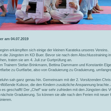
er am 04.07.2019
eginn erkämpften sich einige der kleinen Karateka unseres Vereins.
n die Jüngsten im KD Buer. Bevor sie nach dem Abschlusstraining in
n, traten sie am 4. Juli zur Gurtprüfung an.
 den Trainern Stefan Brinkmann, Bettina Dammann und Konstantin Elger
farbe zu Gurtfarbe, also von Graduierung zu Graduierung, umfangre
tteluhn sah ganz genau hin. Gemeinsam mit der 2. Vorsitzenden Christ
nflößende Kulisse, die den Kindern zusätzliche Anspannung brachte. 
en es geschafft! Der „Chef“ war sehr zufrieden mit den Jüngsten des V
 nächste Graduierung. So können sie alle nach den Ferien mit neuer G
inieren.