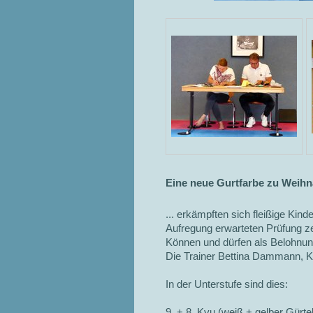
Eine neue Gurtfarbe zu Weihna
... erkämpften sich fleißige Ki
Aufregung erwarteten Prüfung zei
Können und dürfen als Belohnun
Die Trainer Bettina Dammann, K
In der Unterstufe sind dies:
9. + 8. Kyu (weiß + gelber Gürtel